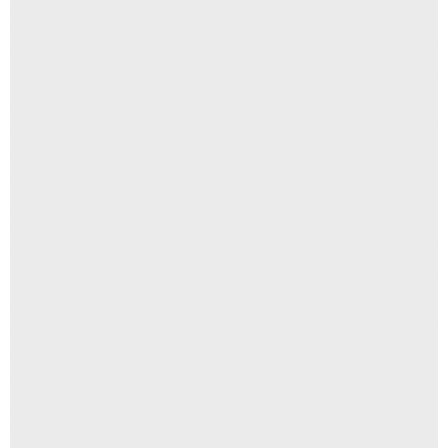
Álbum capa personalizada (modelo...
R$
170,00