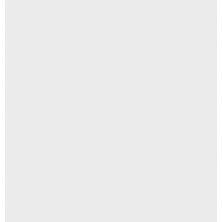
Álbum Rebite 15x21cm
R$
130,00