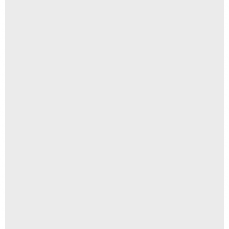
Pacote Digital
R$
750,00