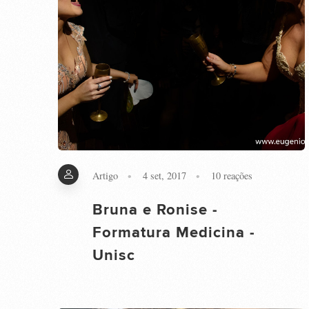
Artigo
4 set, 2017
10
reações
Bruna e Ronise -
Formatura Medicina -
Unisc