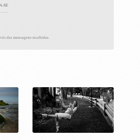
A-SE
avés das mensagens recebidas.